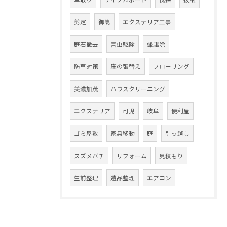
剪定
御嵩
エクステリア工事
庭石撤去
害虫駆除
蜂駆除
防草対策
床の張替え
フローリング
美濃加茂
ハウスクリーニング
エクステリア
可児
岐阜
便利屋
ゴミ屋敷
家具移動
庭
引っ越し
スズメバチ
リフォーム
見積もり
生前整理
遺品整理
エアコン