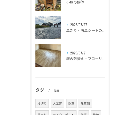
小屋の解体
2026/07/27
草刈り・防草シートの設置
2026/07/21
床の張替え・フローリングのリフォーム
タグ
Tags
枝切り
人工芝
防草
除草剤
草取り
サイクルポート
伐採
抜根