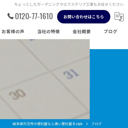
ちょっとしたガーデニングやエクステリア工事もお任せください
0120-77-1610
お問い合わせはこちら
お客様の声
当社の特徴
会社概要
ブログ
草刈り
コラム
伐採
剪定
片付け
不用品回収
岐阜県可児市の便利屋なら青い便利屋 B-style
ブログ