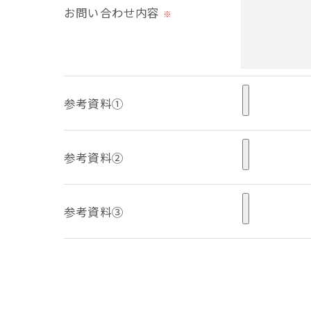
必要な情報を頂けない場合は、それに対応
お問い合わせ内容
※
＜個人情報の開示･訂正・削除･利用停止の
当社では、お客様の個人情報の開示･訂正･
ご本人である事を確認のうえ、対応させて
参考資料①
個人情報の開示･訂正･削除・利用停止の具
参考資料②
参考資料③