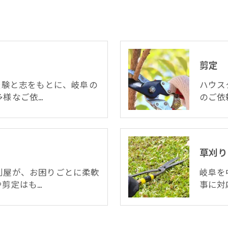
剪定
経験と志をもとに、岐阜の
ハウス
多様なご依…
のご依
草刈り
利屋が、お困りごとに柔軟
岐阜を
剪定はも…
事に対