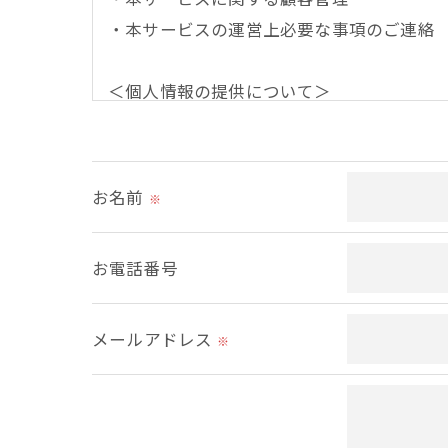
・本サービスの運営上必要な事項のご連絡
＜個人情報の提供について＞
当社ではお客様の同意を得た場合または法
取得した個人情報を第三者に提供すること
お名前
※
＜個人情報の委託について＞
当社では、利用目的の達成に必要な範囲に
お電話番号
これらの委託先に対しては個人情報保護契
メールアドレス
＜個人情報の安全管理＞
※
当社では、個人情報の漏洩等がなされない
＜個人情報を与えなかった場合に生じる結