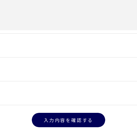
した当社のサービスをご提供できない場合がございますの
手続について＞
削除・利用停止の手続を定めさせて頂いております。
頂きます。
体的手続きにつきましては、お電話でお問合せ下さい。