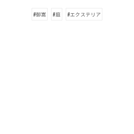
#御嵩
#庭
#エクステリア