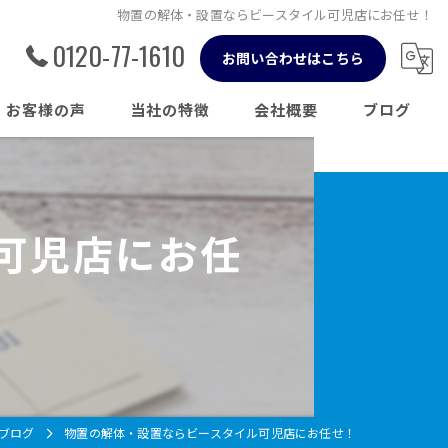
物置の解体・設置ならビースタイル可児店にお任せ！
0120-77-1610
お問い合わせはこちら
お客様の声
当社の特徴
会社概要
ブログ
草刈り
コラム
伐採
可児店にお任
剪定
片付け
不用品回収
ブログ
物置の解体・設置ならビースタイル可児店にお任せ！