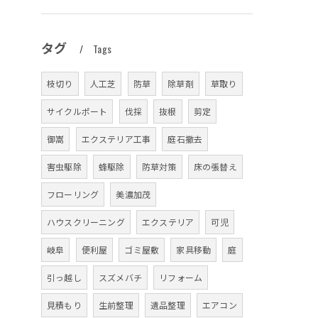
タグ
Tags
枝切り
人工芝
防草
除草剤
草取り
サイクルポート
伐採
抜根
剪定
御嵩
エクステリア工事
庭石撤去
害虫駆除
蜂駆除
防草対策
床の張替え
フローリング
美濃加茂
ハウスクリーニング
エクステリア
可児
岐阜
便利屋
ゴミ屋敷
家具移動
庭
引っ越し
スズメバチ
リフォーム
見積もり
生前整理
遺品整理
エアコン