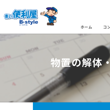
ホーム
コ
物置の解体