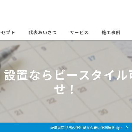
ンセプト
代表あいさつ
サービス
施工事例
よくある質問
料金表
・設置ならビースタイル
せ！
岐阜県可児市の便利屋なら青い便利屋 B-style