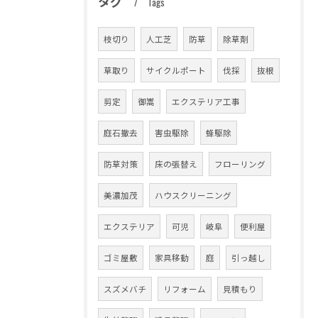
タグ
Tags
枝切り
人工芝
防草
除草剤
草取り
サイクルポート
伐採
抜根
剪定
御嵩
エクステリア工事
庭石撤去
害虫駆除
蜂駆除
防草対策
床の張替え
フローリング
美濃加茂
ハウスクリーニング
エクステリア
可児
岐阜
便利屋
ゴミ屋敷
家具移動
庭
引っ越し
スズメバチ
リフォーム
見積もり