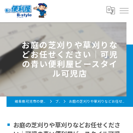
お庭の芝刈りや草刈りな
どお任せください｜可児
の青い便利屋ビースタイ
ル可児店
岐阜県可児市の便利屋なら青い便利屋 B-style
ブログ
お庭の芝刈りや草刈りなどお任せください｜可児の青い便利屋ビースタイル可児店
お庭の芝刈りや草刈りなどお任せくださ