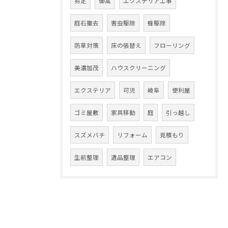
剪定
御嵩
エクステリア工事
庭石撤去
害虫駆除
蜂駆除
防草対策
床の張替え
フローリング
美濃加茂
ハウスクリーニング
エクステリア
可児
岐阜
便利屋
ゴミ屋敷
家具移動
庭
引っ越し
スズメバチ
リフォーム
見積もり
生前整理
遺品整理
エアコン