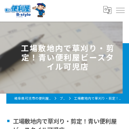
工場敷地内で草刈り・剪
定！青い便利屋ビースタ
イル可児店
岐阜県可児市の便利屋なら青い便利屋 B-style
ブログ
工場敷地内で草刈り・剪定！青い便利屋ビースタイル可児店
工場敷地内で草刈り・剪定！青い便利屋