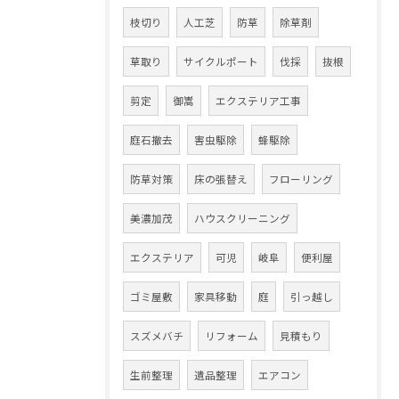
枝切り
人工芝
防草
除草剤
草取り
サイクルポート
伐採
抜根
剪定
御嵩
エクステリア工事
庭石撤去
害虫駆除
蜂駆除
防草対策
床の張替え
フローリング
美濃加茂
ハウスクリーニング
エクステリア
可児
岐阜
便利屋
ゴミ屋敷
家具移動
庭
引っ越し
スズメバチ
リフォーム
見積もり
生前整理
遺品整理
エアコン