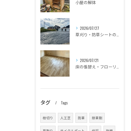
小屋の解体
2026/07/27
草刈り・防草シートの設置
2026/07/21
床の張替え・フローリングのリフォーム
タグ
Tags
枝切り
人工芝
防草
除草剤
草取り
サイクルポート
伐採
抜根