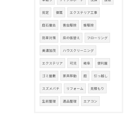
剪定
御嵩
エクステリア工事
庭石撤去
害虫駆除
蜂駆除
防草対策
床の張替え
フローリング
美濃加茂
ハウスクリーニング
エクステリア
可児
岐阜
便利屋
ゴミ屋敷
家具移動
庭
引っ越し
スズメバチ
リフォーム
見積もり
生前整理
遺品整理
エアコン