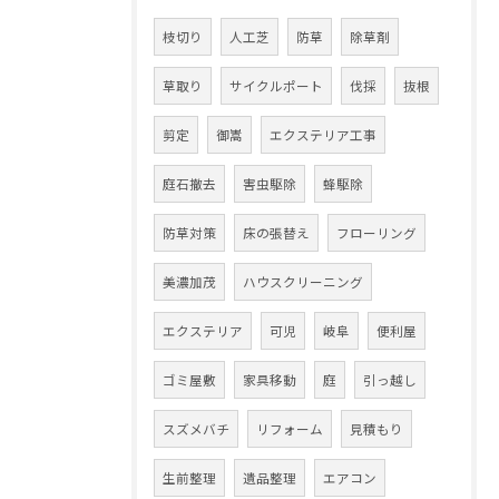
枝切り
人工芝
防草
除草剤
草取り
サイクルポート
伐採
抜根
剪定
御嵩
エクステリア工事
庭石撤去
害虫駆除
蜂駆除
防草対策
床の張替え
フローリング
美濃加茂
ハウスクリーニング
エクステリア
可児
岐阜
便利屋
ゴミ屋敷
家具移動
庭
引っ越し
スズメバチ
リフォーム
見積もり
生前整理
遺品整理
エアコン