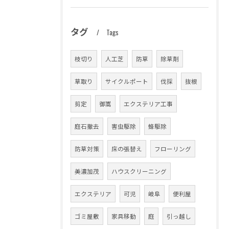
タグ
Tags
枝切り
人工芝
防草
除草剤
草取り
サイクルポート
伐採
抜根
剪定
御嵩
エクステリア工事
庭石撤去
害虫駆除
蜂駆除
防草対策
床の張替え
フローリング
美濃加茂
ハウスクリーニング
エクステリア
可児
岐阜
便利屋
ゴミ屋敷
家具移動
庭
引っ越し