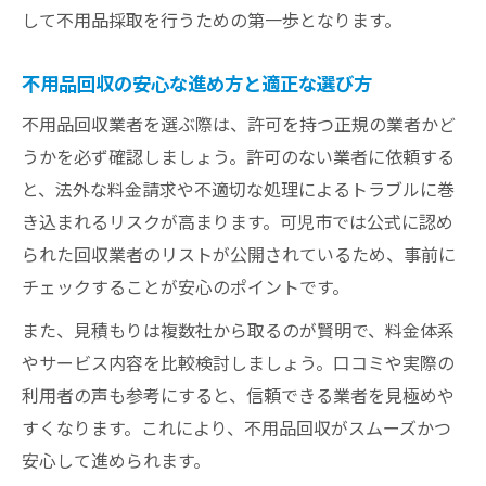
不用品分別の具体的な手順と注意すべき点
して不用品採取を行うための第一歩となります。
不用品回収で分別ミスを防ぐための基礎知
不用品回収の安心な進め方と適正な選び方
識
分別ミス防止のための不用品チェックリス
不用品回収業者を選ぶ際は、許可を持つ正規の業者かど
ト活用
うかを必ず確認しましょう。許可のない業者に依頼する
と、法外な料金請求や不適切な処理によるトラブルに巻
許可業者選びで安心できる理由と注意点
き込まれるリスクが高まります。可児市では公式に認め
不用品回収で信頼できる許可業者を選ぶ基
られた回収業者のリストが公開されているため、事前に
準
チェックすることが安心のポイントです。
不用品採取で許可業者を選ぶべき理由と見
分け方
また、見積もりは複数社から取るのが賢明で、料金体系
やサービス内容を比較検討しましょう。口コミや実際の
許可業者以外のリスクと不用品回収時の注
利用者の声も参考にすると、信頼できる業者を見極めや
意
すくなります。これにより、不用品回収がスムーズかつ
安心の不用品採取を支える許可業者の条件
安心して進められます。
不用品回収のトラブル防止と許可業者の必