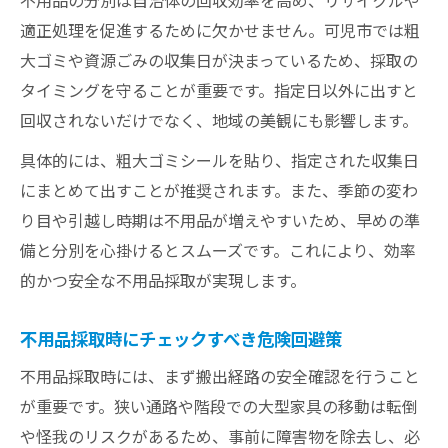
不用品の分別は自治体の回収効率を高め、リサイクルや
不用品回収で無駄な出費を防ぐコツと工夫
適正処理を促進するために欠かせません。可児市では粗
不用品の費用削減と手間を減らす具体策
大ゴミや資源ごみの収集日が決まっているため、採取の
タイミングを守ることが重要です。指定日以外に出すと
不用品採取を効率化しコストダウンする方
回収されないだけでなく、地域の美観にも影響します。
法
不用品の手間と費用を最小限にする処分計
具体的には、粗大ゴミシールを貼り、指定された収集日
画
にまとめて出すことが推奨されます。また、季節の変わ
り目や引越し時期は不用品が増えやすいため、早めの準
備と分別を心掛けるとスムーズです。これにより、効率
的かつ安全な不用品採取が実現します。
不用品採取時にチェックすべき危険回避策
不用品採取時には、まず搬出経路の安全確認を行うこと
が重要です。狭い通路や階段での大型家具の移動は転倒
や怪我のリスクがあるため、事前に障害物を除去し、必