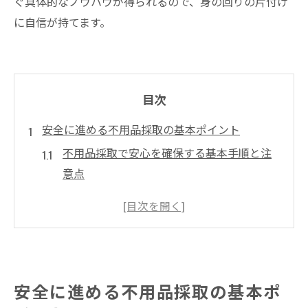
ぐ具体的なノウハウが得られるので、身の回りの片付け
に自信が持てます。
目次
安全に進める不用品採取の基本ポイント
不用品採取で安心を確保する基本手順と注
意点
不用品回収の安心な進め方と適正な選び方
不用品の誤回収防止と安全性確保のコツ
不用品の安全な分別と採取タイミングの重
要性
安全に進める不用品採取の基本ポ
不用品採取時にチェックすべき危険回避策