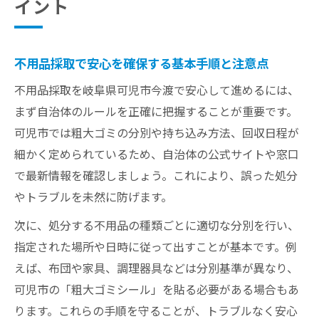
イント
可児市今渡で不用品処分を効率化する方法
不用品処分を効率化する手順とスケジュー
ル管理
不用品採取で安心を確保する基本手順と注意点
不用品回収の効率的な進め方と持ち込み活
不用品採取を岐阜県可児市今渡で安心して進めるには、
用法
まず自治体のルールを正確に把握することが重要です。
可児市今渡での不用品処分ポイントを解説
可児市では粗大ゴミの分別や持ち込み方法、回収日程が
不用品の迅速な処分方法と時間短縮のポイ
細かく定められているため、自治体の公式サイトや窓口
ント
で最新情報を確認しましょう。これにより、誤った処分
不用品処分の効率を上げるための実践アド
やトラブルを未然に防げます。
バイス
次に、処分する不用品の種類ごとに適切な分別を行い、
不用品分別ミスを防ぐ実践ノウハウ
指定された場所や日時に従って出すことが基本です。例
不用品分別でミスを防ぐルールと実践ポイ
えば、布団や家具、調理器具などは分別基準が異なり、
ント
可児市の「粗大ゴミシール」を貼る必要がある場合もあ
可児市の不用品分別方法と失敗しないコツ
ります。これらの手順を守ることが、トラブルなく安心