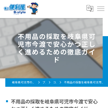
不用品の採取を岐阜県可
児市今渡で安心かつ正し
く進めるための徹底ガイ
ド
岐阜県可児市の便利屋なら青い便利屋 B-style
ブログ
コラム
不用品の採取を岐阜県可児市今渡で安心かつ正しく進めるための徹底ガイド
不用品の採取を岐阜県可児市今渡で安心