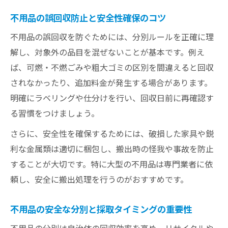
要性
不用品の誤回収防止と安全性確保のコツ
持ち込みやエコドーム活用の手順を解説
不用品の誤回収を防ぐためには、分別ルールを正確に理
不用品持ち込み時の事前準備と流れを解説
解し、対象外の品目を混ぜないことが基本です。例え
エコドームを活用した不用品処分のポイン
ば、可燃・不燃ごみや粗大ゴミの区別を間違えると回収
ト
されなかったり、追加料金が発生する場合があります。
不用品回収の持ち込み方法と受付時の注意
明確にラベリングや仕分けを行い、回収日前に再確認す
点
る習慣をつけましょう。
エコドーム利用で不用品採取を簡単にする
さらに、安全性を確保するためには、破損した家具や鋭
方法
利な金属類は適切に梱包し、搬出時の怪我や事故を防止
不用品の持ち込み手順と事前確認事項まと
することが大切です。特に大型の不用品は専門業者に依
め
頼し、安全に搬出処理を行うのがおすすめです。
手間も費用も最小限に不用品採取を完了へ
不用品採取の手間と費用を抑える実践テク
不用品の安全な分別と採取タイミングの重要性
ニック