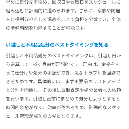
早めに処分先を決め、回収日や買取日をスケジュールに
引越し前後の不用品整理を比較してみよう
組み込むと計画的に進められます。さらに、家族や同居
不用品は引越し前後どちらで処分すべきか
人と役割分担をして進めることで負担を分散でき、全体
タイミング別の不用品処分メリット解説
の準備時間を短縮することが可能です。
不用品処分と引越しをスムーズに進める計
画
引越しと不用品処分のベストタイミングを知る
安心して任せられる不用品処分の選び方解説
引越しと不用品処分のベストタイミングは、引越し日か
信頼できる不用品処分サービスの見極め方
ら逆算して1～2ヶ月前が理想的です。理由は、余裕をも
って仕分けや処分の手配ができ、急なトラブルを回避で
不用品処分業者選びで失敗しないポイント
きるためです。具体的には、まず不要品のリストアップ
ヤバい不用品回収業者を避けるための注意
と分別を開始し、その後に買取査定や処分業者への依頼
点
を行います。引越し直前にまとめて処分しようとすると
安心して依頼できる不用品処分の基準とは
時間的余裕がなく、効率が落ちるため、計画的なスケジ
引越し時の不用品処分業者の選び方ガイド
ュール管理が成功のカギとなります。
不用品回収業者の口コミや評判の活用方法