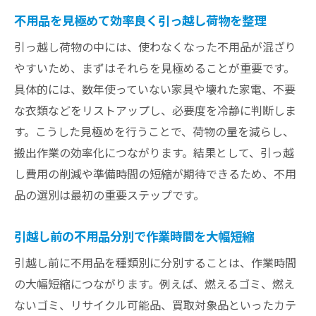
法
不用品を見極めて効率良く引っ越し荷物を整理
引越しと不用品処分のベストタイミングを
知る
引っ越し荷物の中には、使わなくなった不用品が混ざり
やすいため、まずはそれらを見極めることが重要です。
不用品処分で引っ越しが楽になる理由とは
具体的には、数年使っていない家具や壊れた家電、不要
不用品処分が引越し準備を簡単にする理由
な衣類などをリストアップし、必要度を冷静に判断しま
引越し前に不用品を処分する効果とは
す。こうした見極めを行うことで、荷物の量を減らし、
荷物の減少で引越しコストも削減できる方
搬出作業の効率化につながります。結果として、引っ越
法
し費用の削減や準備時間の短縮が期待できるため、不用
不用品の片付けが新生活に与えるメリット
品の選別は最初の重要ステップです。
不用品処分で引越し作業が楽になる仕組み
引越し直前の不用品整理で得られる安心感
引越し前の不用品分別で作業時間を大幅短縮
賢い不用品整理で新生活をスムーズに始める
引越し前に不用品を種類別に分別することは、作業時間
不用品整理が新生活スタートを後押しする
の大幅短縮につながります。例えば、燃えるゴミ、燃え
理由
ないゴミ、リサイクル可能品、買取対象品といったカテ