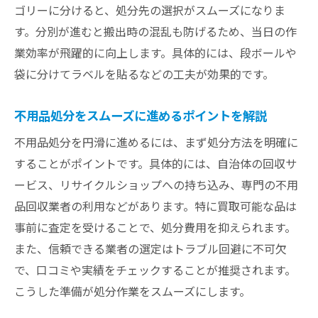
ゴリーに分けると、処分先の選択がスムーズになりま
引越し後に困らない不用品管理のコツ
す。分別が進むと搬出時の混乱も防げるため、当日の作
賢く不用品を減らして快適な新居生活を実
業効率が飛躍的に向上します。具体的には、段ボールや
現
袋に分けてラベルを貼るなどの工夫が効果的です。
不用品を手放して新生活の空間を広げる工
夫
不用品処分をスムーズに進めるポイントを解説
不用品の整理が生活環境を変えるポイント
不用品処分を円滑に進めるには、まず処分方法を明確に
新生活準備で重要な不用品整理の進め方
することがポイントです。具体的には、自治体の回収サ
引越し準備で不用品を手間なく片付ける方法
ービス、リサイクルショップへの持ち込み、専門の不用
不用品を効率良く片付ける引越し前の手順
品回収業者の利用などがあります。特に買取可能な品は
引越し準備中の不用品処分アイデア集
事前に査定を受けることで、処分費用を抑えられます。
忙しい引越し時期も不用品を簡単に減らす
また、信頼できる業者の選定はトラブル回避に不可欠
コツ
で、口コミや実績をチェックすることが推奨されます。
こうした準備が処分作業をスムーズにします。
不用品の仕分けで引越し準備を時短する方
法