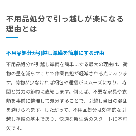
忙しい時期も簡単！不用品処分アイデア集
忙しい引越し時期に役立つ不用品処分法
不用品処分で引っ越しが楽になる
簡単にできる不用品処分の工夫を紹介
理由とは
時間がない時も不用品を効率よく片付ける
方法
手間をかけずに不用品を減らすアイデア集
不用品処分が引越し準備を簡単にする理由
不用品処分をラクにするサービス活用術
不用品処分が引越し準備を簡単にする最大の理由は、荷
引越しと同時に不用品をまとめて処分する
物の量を減らすことで作業負担が軽減される点にありま
コツ
す。荷物が少なければ梱包や運搬がスムーズになり、時
間と労力の節約に直結します。例えば、不要な家具や衣
類を事前に整理して処分することで、引越し当日の混乱
を避けられます。したがって、不用品処分は効率的な引
越し準備の基本であり、快適な新生活のスタートに不可
欠です。