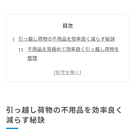
目次
引っ越し荷物の不用品を効率良く減らす秘訣
不用品を見極めて効率良く引っ越し荷物を
整理
引越し前の不用品分別で作業時間を大幅短
縮
不用品処分をスムーズに進めるポイントを
解説
引っ越し荷物の減量は不用品の仕分けがカ
引っ越し荷物の不用品を効率良く
ギ
減らす秘訣
不用品の整理で引越し準備を効率化する方