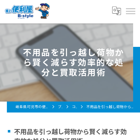
不用品を引っ越し荷物か
ら賢く減らす効率的な処
分と買取活用術
岐阜県可児市の便利屋なら青い便利屋 B-style
ブログ
コラム
不用品を引っ越し荷物から賢く減らす効率的な処分と買取活用術
不用品を引っ越し荷物から賢く減らす効