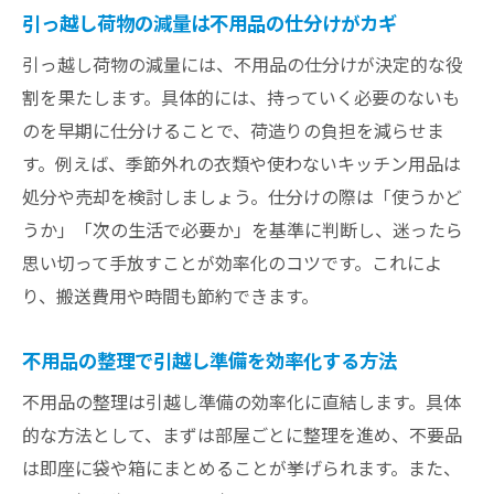
引っ越し荷物の減量は不用品の仕分けがカギ
不用品片付けで引越し作業の負担を軽減
引っ越し荷物の減量には、不用品の仕分けが決定的な役
不用品と引越し荷物を同時に整理する方法
割を果たします。具体的には、持っていく必要のないも
不用品買取を活用した引っ越し荷物の軽量化
のを早期に仕分けることで、荷造りの負担を減らせま
引越し時に不用品買取を賢く活用する方法
す。例えば、季節外れの衣類や使わないキッチン用品は
不用品の買取利用で引越し荷物を軽量化
処分や売却を検討しましょう。仕分けの際は「使うかど
引越し準備と不用品買取の効率的な連携術
うか」「次の生活で必要か」を基準に判断し、迷ったら
買取サービスで不用品をお得に手放すコツ
思い切って手放すことが効率化のコツです。これによ
不用品買取活用で引越し費用も節約
り、搬送費用や時間も節約できます。
不用品の買取査定を活かして荷物を減らす
不用品の整理で引越し準備を効率化する方法
引越しと不用品処分のタイミングに迷ったら
不用品の整理は引越し準備の効率化に直結します。具体
引越しと不用品処分の最適な順番とは
的な方法として、まずは部屋ごとに整理を進め、不要品
不用品処分のタイミングで引越しが変わる
は即座に袋や箱にまとめることが挙げられます。また、
理由