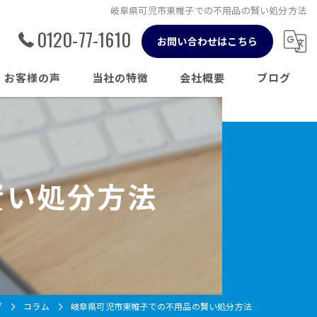
岐阜県可児市東帷子での不用品の賢い処分方法
0120-77-1610
お問い合わせはこちら
お客様の声
当社の特徴
会社概要
ブログ
草刈り
コラム
伐採
賢い処分方法
剪定
片付け
不用品回収
グ
コラム
岐阜県可児市東帷子での不用品の賢い処分方法