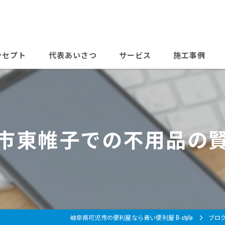
ンセプト
代表あいさつ
サービス
施工事例
よくある質問
料金表
市東帷子での不用品の
岐阜県可児市の便利屋なら青い便利屋 B-style
ブロ