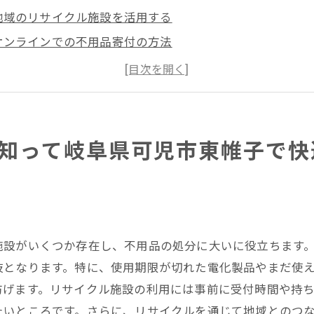
地域のリサイクル施設を活用する
オンラインでの不用品寄付の方法
季節ごとの不用品処分計画を立てる
不用品処分の法律や規則を理解する
環境に優しい不用品処分の選択肢
家族で不用品を整理するメリット
知って岐阜県可児市東帷子で快
県可児市東帷子での大型家具の不用品処分の秘訣
大型家具の分解と分別の方法
便利屋サービスの選び方と活用法
地域の不用品回収スケジュールを確認
施設がいくつか存在し、不用品の処分に大いに役立ちます
DIYでの大型家具処分のヒント
肢となります。特に、使用期限が切れた電化製品やまだ使
不用品処分業者の安全な利用方法
防げます。リサイクル施設の利用には事前に受付時間や持
たいところです。さらに、リサイクルを通じて地域とのつ
処分前に家具を売却するポイント