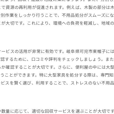
家族全員で取り組む片付けのポイント
とで資源の再利用が促進されます。例えば、木製の部分は
不用品片付け後の整理収納テクニック
分別作業をしっかり行うことで、不用品処分がスムーズに
スペースを有効活用するためのアイデア
とが大切です。これにより、環境への負荷を軽減し、地域
片付けがもたらすライフスタイルの変化
サービスの活用が非常に有効です。岐阜県可児市東帷子に
確認するために、口コミや評判をチェックしましょう。ま
るか確認することが大切です。さらに、便利屋の中には大
使うことができます。特に大型家具を処分する際は、専門知
ービスを賢く選び、利用することで、ストレスのない不用
や数量に応じて、適切な回収サービスを選ぶことが大切で