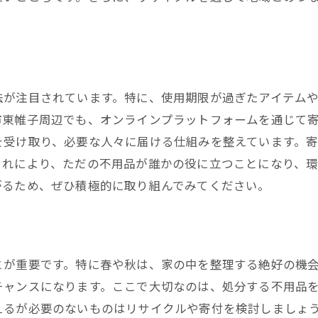
期限を見極めて不用品を岐阜県可児市東帷子で賢く処分
食品と日用品の使用期限の見極め方
家電製品の使用期限を確認する方法
使用期限を超えた商品の再利用アイデア
法が注目されています。特に、使用期限が過ぎたアイテム
市東帷子周辺でも、オンラインプラットフォームを通じて
残りの使用期限を計算するアプリの紹介
を受け取り、必要な人々に届ける仕組みを整えています。
期限切れ品の安全な処分方法
これにより、ただの不用品が誰かの役に立つことになり、
環境に配慮した使用期限管理の手法
がるため、ぜひ積極的に取り組んでみてください。
県可児市東帷子での不用品買取サービスを活用する方法
買取可能な不用品の種類を知る
買取業者の選び方と交渉のコツ
とが重要です。特に春や秋は、家の中を整理する絶好の機
オンライン買取サービスの活用法
チャンスになります。ここで大切なのは、処分する不用品
買取価格を最大化するための準備
えるが必要のないものはリサイクルや寄付を検討しましょ