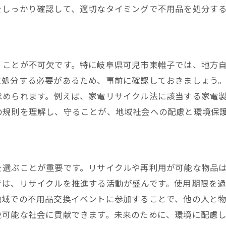
買取とリサイクルの違いを理解する
をしっかり確認して、適切なタイミングで不用品を処分す
不用品買取のトラブルを避ける方法
屋を活用した岐阜県可児市東帷子での不用品処分の流れ
便利屋サービスの問い合わせから契約まで
くことが不可欠です。特に岐阜県可児市東帷子では、地方
訪問時の不用品確認と見積もりの手順
に処分する必要があるため、事前に確認しておきましょう
便利屋による不用品処分の実際のプロセス
求められます。例えば、家電リサイクル法に該当する家電
便利屋サービスを最大限に活用するためのアドバイス
の規則を理解し、守ることが、地域社会への配慮と環境保
信頼できる便利屋の見分け方
サービス後のアフターフォローについて
県可児市東帷子で不用品をスムーズにリサイクルするには
を選ぶことが重要です。リサイクルや再利用が可能な物品
リサイクル可能な素材とその分別法
では、リサイクルを推進する活動が盛んです。使用期限を
地域のリサイクルイベントを利用する
地域での不用品交換イベントに参加することで、他の人と
リサイクルショップとの連携方法
続可能な社会に貢献できます。未来のために、環境に配慮