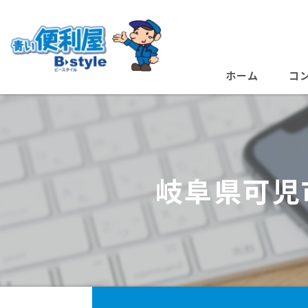
ホーム
コ
岐阜県可児