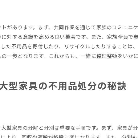
家庭内でのリサイクルシステムの構築
リサイクルによる環境への貢献
リサイクルに必要な道具やアプリの紹介
ットがあります。まず、共同作業を通じて家族のコミュニ
期限を過ぎた不用品の正しい取り扱い方を岐阜県可児市東
分に対する意識を高める良い機会です。また、家族全員で
理した不用品を寄付したり、リサイクルしたりすることは
使用期限切れの食品の安全な処分
への一歩となります。これからも、一緒に整理整頓をいか
化粧品や薬品の使用期限管理法
使用期限切れの家電の処理方法
教育を通じた使用期限の意識向上策
大型家具の不用品処分の秘訣
期限切れ品の環境への影響を最小化する
正しい取り扱いのための法律とガイドライン
県可児市東帷子の不用品処分で家をスッキリと片付ける方
断捨離による不用品整理のステップ
、大型家具の分解と分別は重要な手順です。まず、家具が
不用品処分のモチベーションを保つ方法
れにより、回収や運搬が格段に楽になります。また、分別も